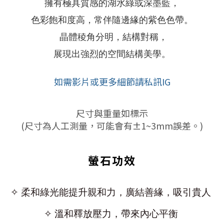
擁有極具質感的湖水綠或深墨藍，
色彩飽和度高，常伴隨邊緣的紫色色帶。
晶體稜角分明，結構對稱，
展現出強烈的空間結構美學。
如需影片或更多細節請私訊IG
尺寸與
重量如標示
(尺寸為人工測量，可能會有±1~3mm誤差。)
螢石功效
✧ 柔和綠光能提升親和力，廣結善緣，吸引貴人
✧ 溫和釋放壓力，帶來內心平衡