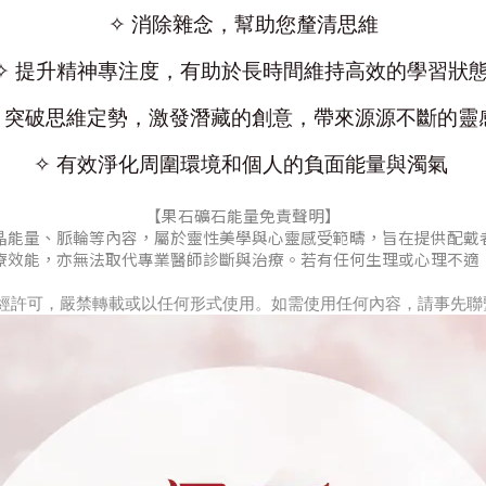
✧ 消除雜念，幫助您釐清思維
✧ 提升精神專注度，有助於長時間維持高效的學習狀
✧ 突破思維定勢，激發潛藏的創意，帶來源源不斷的靈
✧ 有效淨化周圍環境和個人的負面能量與濁氣
【果石礦石能量免責聲明】
晶能量、脈輪等內容，屬於靈性美學與心靈感受範疇，旨在提供配戴
療效能，亦無法取代專業醫師診斷與治療。若有任何生理或心理不適
」所有。未經許可，嚴禁轉載或以任何形式使用。如需使用任何內容，請事