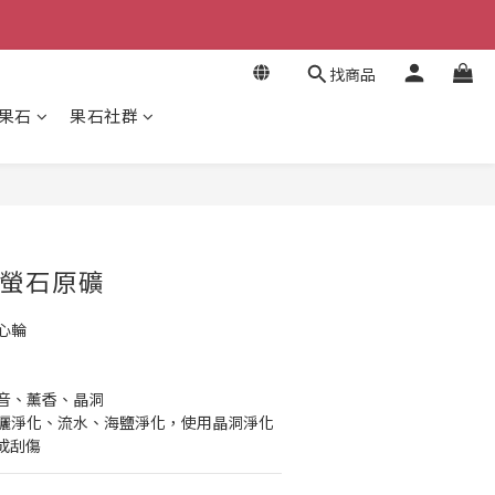
找商品
果石
果石社群
立即購買
螢石原礦
心輪
聲音、薰香、晶洞
日曬淨化、流水、海鹽淨化，使用晶洞淨化
成刮傷