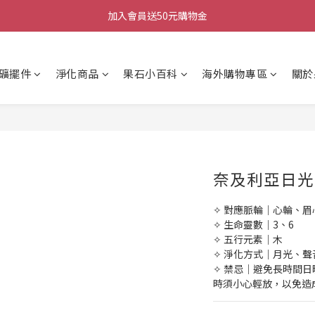
加入會員送50元購物金
加入會員送50元購物金
每週三/四/五 20:30 IG直播
加入會員送50元購物金
礦擺件
淨化商品
果石小百科
海外購物專區
關於
奈及利亞日光
✧ 對應脈輪｜心輪、眉
✧ 生命靈數｜3、6
✧ 五行元素｜木
✧ 淨化方式｜月光、
✧ 禁忌｜避免長時間
時須小心輕放，以免造