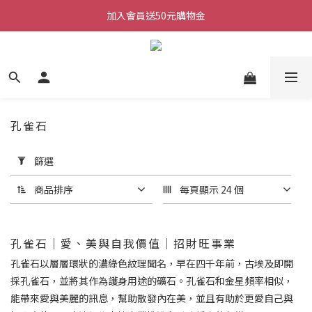
加入會員送50元購物金
加入會員送50元購物金
每週三/四/五 20:30 IG直播
加入會員送50元購物金
孔雀石
套
篩選
用
篩
商品排序
每頁顯示 24 個
選
(0/20)
孔雀石｜愛、美與自我價值｜招財旺事業
價格
(NT$)
孔雀石以層層環狀的濃綠色紋理聞名，早在四千年前，古埃及即開
採孔雀石，並將其作為護身用途的礦石。孔雀石和金星頻率相似，
能帶來愛與美麗的訊息，幫助散發內在美，並且有助於更愛自己與
~