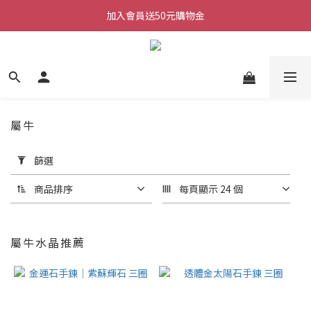
加入會員送50元購物金
加入會員送50元購物金
每週三/四/五 20:30 IG直播
加入會員送50元購物金
屬牛
套
篩選
用
篩
商品排序
每頁顯示 24 個
選
(0/20)
屬牛水晶推薦
價格
(NT$)
~