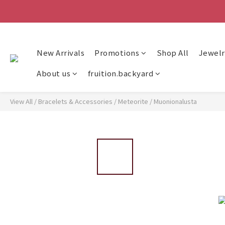
New Arrivals
Promotions
Shop All
Jewelr
About us
fruition.backyard
View All
/
Bracelets & Accessories
/
Meteorite
/
Muonionalusta