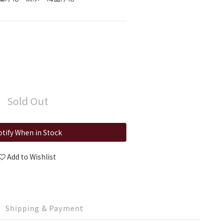
Sold Out
tify When in Stock
Add to Wishlist
Shipping & Payment