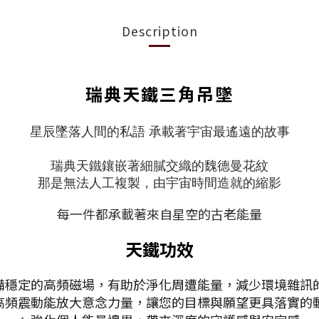
Description
瑞典天鐵三角吊墜
星辰墜落人間的私語
承載著宇宙最遙遠的故事
瑞典天鐵鑲嵌著細膩交織的魏德曼花紋
那是無法人工複製，由宇宙時間造就的縮影
每一件都承載著來自星空的古老能量
天鐵功效
具備穩定的高頻磁場，有助於淨化周遭能量，減少環境雜訊
 高頻震動能放大意念力量，讓您的目標與願望更具落實的