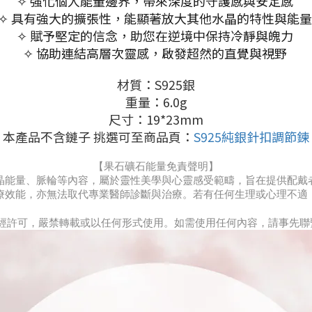
✧ 強化個人能量邊界，帶來深度的守護感與安定感
✧ 具有強大的擴張性，能顯著放大其他水晶的特性與能
✧ 賦予堅定的信念，助您在逆境中保持冷靜與魄力
✧ 協助連結高層次靈感，啟發超然的直覺與視野
材質：S925銀
重量：6.0g
尺寸：19*23mm
本產品不含鏈子 挑選可至商品頁：
S925純銀針扣調節鍊
【果石礦石能量免責聲明】
晶能量、脈輪等內容，屬於靈性美學與心靈感受範疇，旨在提供配戴
療效能，亦無法取代專業醫師診斷與治療。若有任何生理或心理不適
」所有。未經許可，嚴禁轉載或以任何形式使用。如需使用任何內容，請事