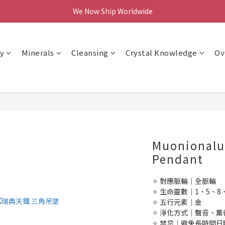
We Now Ship Worldwide
We Now Ship Worldwide
Follow Our Instagram & Enjoy 10% off
y
Minerals
Cleansing
Crystal Knowledge
Ov
We Now Ship Worldwide
Muonionalu
Pendant
✧ 對應脈輪｜全脈輪
✧ 生命靈數｜1、5、8
✧ 五行元素｜金
✧ 淨化方式｜聲音、
✧ 禁忌｜避免長時間