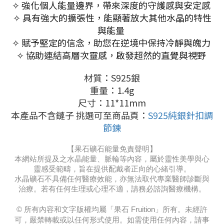
✧ 強化個人能量邊界，帶來深度的守護感與安定感
✧ 具有強大的擴張性，能顯著放大其他水晶的特性
與能量
✧ 賦予堅定的信念，助您在逆境中保持冷靜與魄力
✧ 協助連結高層次靈感，啟發超然的直覺與視野
材質：S925銀
重量：1.4g
尺寸：11*11mm
本產品不含鏈子 挑選可至商品頁：
S925純銀針扣調
節鍊
【果石礦石能量免責聲明】
本網站所提及之水晶能量、脈輪等內容，屬於靈性美學與心
靈感受範疇，旨在提供配戴者正向的心緒引導。
水晶礦石不具備任何醫療效能，亦無法取代專業醫師診斷與
治療。若有任何生理或心理不適，請務必諮詢醫療機構。
© 所有內容和文字版權均屬「果石 Fruition」所有。未經許
可，嚴禁轉載或以任何形式使用。如需使用任何內容，請事