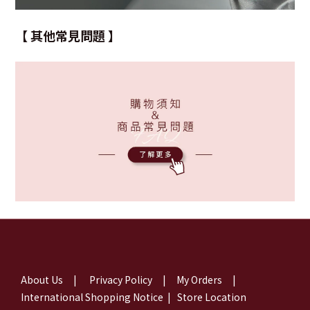
【 其他常見問題 】
About Us
|
Privacy Policy
|
My Orders
|
International Shopping Notice
|
Store Location