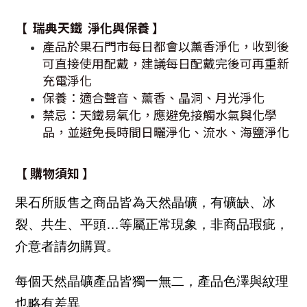
【
瑞典天鐵
淨化與保養
】
產品於果石門市每日都會以薰香淨化，收到後
可直接使用配戴，建議每日配戴完後可再重新
充電淨化
保養：適合聲音、薰香、晶洞、月光淨化
禁忌：天鐵易氧化，應避免接觸水氣與化學
品，並避免長時間日曬淨化、流水、海鹽淨化
【 購物須知 】
果石所販售之商品皆為天然晶礦，有礦缺、冰
裂、共生、平頭…等屬正常現象，非商品瑕疵，
介意者請勿購買。
每個天然晶礦產品皆獨一無二，產品色澤與紋理
也略有差異