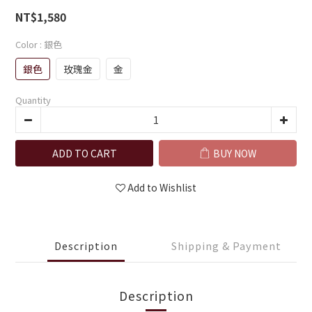
NT$1,580
Color
: 銀色
銀色
玫瑰金
金
Quantity
ADD TO CART
BUY NOW
Add to Wishlist
Description
Shipping & Payment
Description