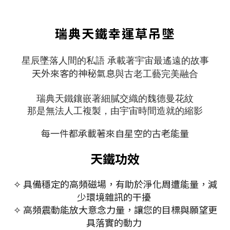
瑞典天鐵幸運草吊墜
星辰墜落人間的私語
承載著宇宙最遙遠的故事
天外來客的神秘氣息
與古老工藝完美融合
瑞典天鐵鑲嵌著細膩交織的魏德曼花紋
那是無法人工複製，由宇宙時間造就的縮影
每一件都承載著來自星空的古老能量
天鐵功效
✧ 具備穩定的高頻磁場，有助於淨化周遭能量，減
少環境雜訊的干擾
✧ 高頻震動能放大意念力量，讓您的目標與願望更
具落實的動力