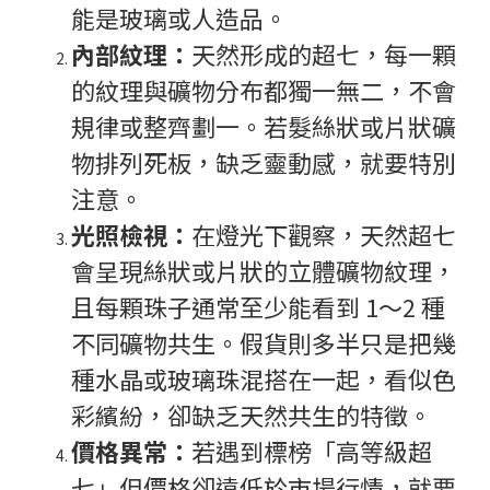
能是玻璃或人造品。
內部紋理：
天然形成的超七，每一顆
的紋理與礦物分布都獨一無二，不會
規律或整齊劃一。若髮絲狀或片狀礦
物排列死板，缺乏靈動感，就要特別
注意。
光照檢視：
在燈光下觀察，天然超七
會呈現絲狀或片狀的立體礦物紋理，
且每顆珠子通常至少能看到 1～2 種
不同礦物共生。假貨則多半只是把幾
種水晶或玻璃珠混搭在一起，看似色
彩繽紛，卻缺乏天然共生的特徵。
價格異常：
若遇到標榜「高等級超
七」但價格卻遠低於市場行情，就要