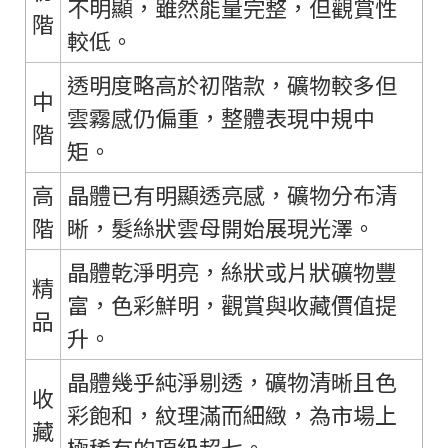
不明顯，雖然能量完整，但觀賞性
階
較低。
透明度略高於初階款，礦物較多但
中
雲霧感仍偏重，整體表現中規中
階
矩。
高
晶體已有明顯透亮感，礦物分布清
階
晰，髮絲狀雲母開始展現光澤。
晶體乾淨明亮，絲狀或片狀礦物豐
精
富，色彩鮮明，觀賞與收藏價值提
品
升。
晶體幾乎純淨剔透，礦物清晰且色
收
彩飽和，紋理滿而細緻，為市場上
藏
極稀有的頂級超七。