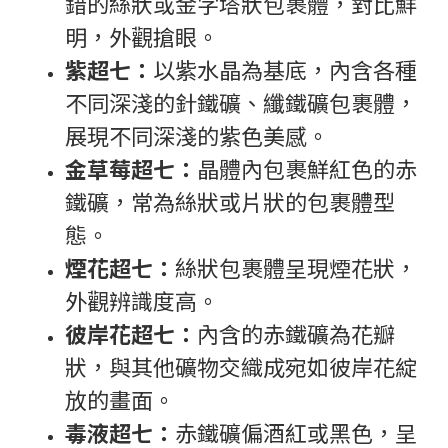
錯的絲狀或金字塔狀包裹體，對比鮮
明，外觀搶眼。
紫超七：
以紫水晶為基底，內含各種
不同深淺的針鐵礦、纖鐵礦包裹體，
展現不同深淺的紫色美感。
金草莓超七：
晶體內包裹鮮紅色的赤
鐵礦，常為絲狀或片狀的包裹體型
態。
煙花超七：
絲狀包裹體呈現煙花狀，
外觀辨識度高。
彼岸花超七：
內含的赤鐵礦為花瓣
狀，與其他礦物交織成宛如彼岸花綻
放的畫面。
毒液超七：
赤鐵礦偏酒紅或黑色，呈