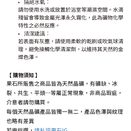
：
隔絕水氣
請勿使用水洗或放置於浴室等潮濕空間。水滴
殘留會導致金屬光澤永久霧化，此為礦物化學
特性之必然反應。
：
清潔建議
若表面有灰塵，請使用柔軟的乾刷或吹氣球清
理。避免接觸化學清潔劑，以維持其天然的金
燦色澤。
【 購物須知 】
果石所販售之商品皆為天然晶礦，有礦缺、冰
裂、共生、平頭…等屬正常現象，非商品瑕疵，
介意者請勿購買。
每個天然晶礦產品皆獨一無二，產品色澤與紋理
也略有差異
若需挑選，
請私訊果石IG