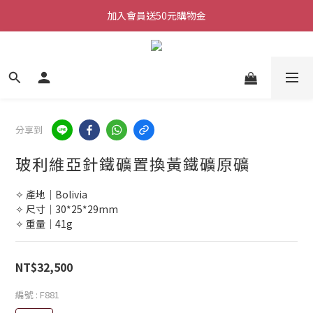
加入會員送50元購物金
加入會員送50元購物金
每週三/四/五 20:30 IG直播
加入會員送50元購物金
分享到
玻利維亞針鐵礦置換黃鐵礦原礦
✧ 產地｜Bolivia
✧ 尺寸｜30*25*29mm
✧ 重量｜41g
NT$32,500
編號
: F881