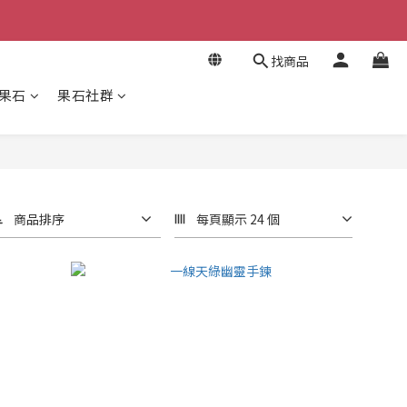
找商品
果石
果石社群
商品排序
每頁顯示 24 個