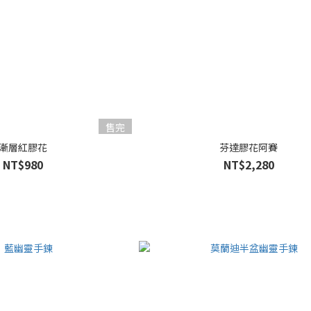
售完
漸層紅膠花
芬達膠花阿賽
NT$980
NT$2,280