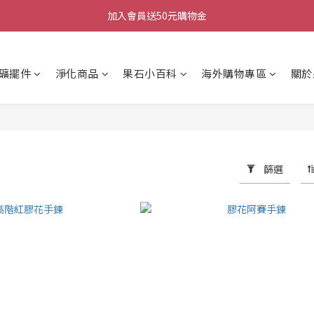
加入會員送50元購物金
加入會員送50元購物金
每週三/四/五 20:30 IG直播
礦擺件
淨化商品
果石小百科
海外購物專區
關於
加入會員送50元購物金
篩選