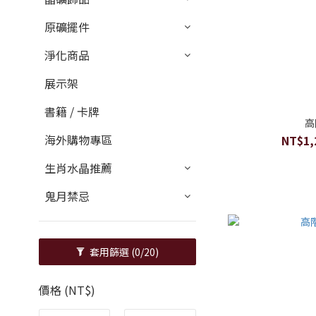
原礦擺件
淨化商品
展示架
書籍 / 卡牌
高
海外購物專區
NT$1,
生肖水晶推薦
鬼月禁忌
套用篩選
(0/20)
價格 (NT$)