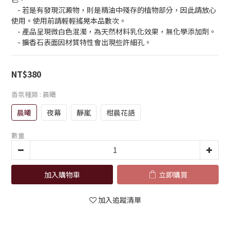
    - 若是有發現沉澱物，則是精油中殘存的植物部分，因此請放心
使用。使用前請輕輕搖晃本品數次。
    - 產品呈現微白色混濁，為天然材料乳化效果，無化學添加劑。
    - 擴香石表面因材質特性會出現些許細孔。
NT$380
香氛種類
: 晨曦
晨曦
夜幕
靜嵐
柑晨花語
數量
加入購物車
立即購買
加入追蹤清單