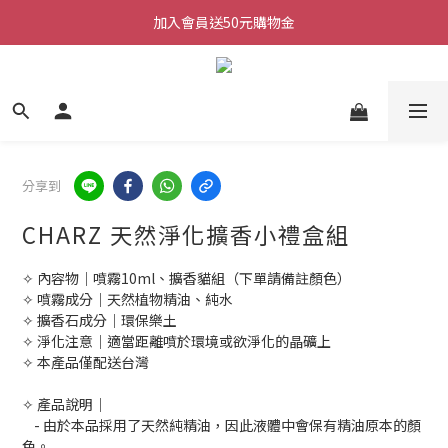
每週三/四/五 20:30 IG直播
加入會員送50元購物金
加入會員送50元購物金
分享到
CHARZ 天然淨化擴香小禮盒組
✧ 內容物｜噴霧10ml、擴香貓組（下單請備註顏色）
✧ 噴霧成分｜天然植物精油、純水
✧ 擴香石成分｜環保樂土
✧ 淨化注意｜適當距離噴於環境或欲淨化的晶礦上
✧ 本產品僅配送台灣
✧ 產品說明｜
    - 由於本品採用了天然純精油，因此液體中會保有精油原本的顏
色。