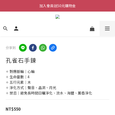
加入會員送50元購物金
每週三/四/五 20:30 IG直播
加入會員送50元購物金
分享到
孔雀石手鍊
✧ 對應脈輪｜心輪
✧ 生命靈數｜4
✧ 五行元素｜木
✧ 淨化方式｜聲音、晶洞、月光
✧ 禁忌｜避免長時間日曬淨化、流水、海鹽、薰香淨化
NT$550