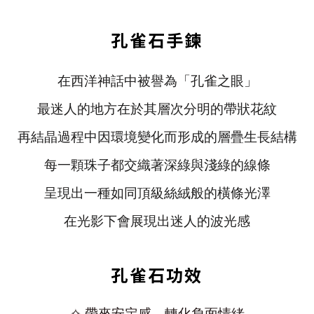
孔雀石手鍊
在西洋神話中被譽為
「孔雀之眼」
最迷人的地方在於其層次分明的帶狀花紋
再結晶過程中因環境變化而形成的層疊生長結構
每一顆珠子都交織著深綠與淺綠的線條
呈現出一種如同頂級絲絨般的橫條光澤
在光影下會展現出迷人的波光感
孔雀石功效
✧ 帶來安定感，轉化負面情緒