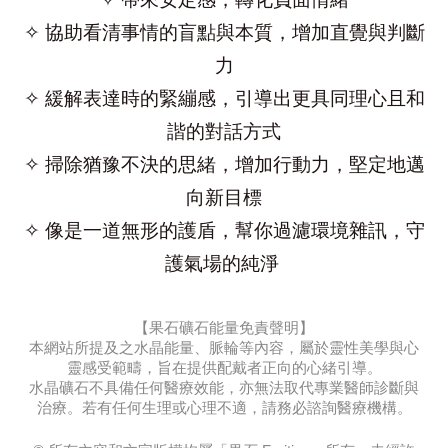
✧ 協助看清事情的盲點與本質，增加直覺與判斷
力
✧ 緩解表達時的緊繃感，引導出更具同理心且和
諧的對話方式
✧ 掃除猶豫不決的思緒，增加行動力，堅定地邁
向新目標
✧ 像是一道無形的護盾，幫你過濾環境雜訊，守
護氣場的純淨 
【果石礦石能量免責聲明】
本網站所提及之水晶能量、脈輪等內容，屬於靈性美學與心
靈感受範疇，旨在提供配戴者正向的心緒引導。
水晶礦石不具備任何醫療效能，亦無法取代專業醫師診斷與
治療。若有任何生理或心理不適，請務必諮詢醫療機構。