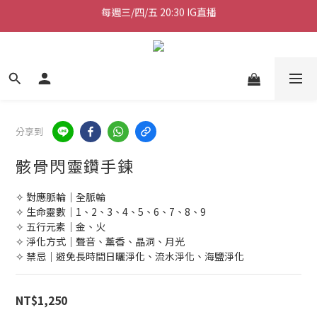
加入會員送50元購物金
加入會員送50元購物金
每週三/四/五 20:30 IG直播
加入會員送50元購物金
分享到
骸骨閃靈鑽手鍊
✧ 對應脈輪｜全脈輪
✧ 生命靈數｜1、2、3、4、5、6、7、8、9
✧ 五行元素｜金、火
✧ 淨化方式｜聲音、薰香、晶洞、月光
✧ 禁忌｜避免長時間日曬淨化、流水淨化、海鹽淨化
NT$1,250