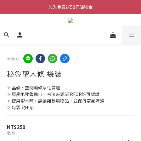
加入會員送50元購物金
加入會員送50元購物金
每週三/四/五 20:30 IG直播
加入會員送50元購物金
分享到
秘魯聖木條 袋裝
✧ 晶礦、空間消磁淨化首選
✧ 原產地秘魯進口，合法來源SERFOR許可認證
✧ 使用聖木時，請遠離易燃物品，並保持空氣流通
✧ 每袋 約40g
NT$250
數量