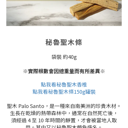
秘魯聖木條
袋裝 約40g
※實際根數會因總重量而有所差異
※
點我看秘魯聖木香椎
點我看秘魯聖木條150g罐裝
聖木 Palo Santo，是一種來自南美洲的珍貴木材
。
生長在乾燥的熱帶森林中，通常在自然死亡後，
須經過 4 至 10 年時間的靜置，才會被當地人取
用。
其中又以秘魯聖木頗負盛名
。