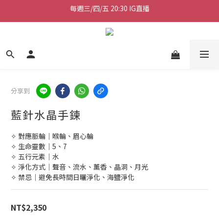
加入會員送50元購物金
加入會員送50元購物金
每週三/四/五 20:30 IG直播
加入會員送50元購物金
分享到
藍針水晶手鍊
✧ 對應脈輪｜喉輪、眉心輪
✧ 生命靈數｜5、7
✧ 五行元素｜水
✧ 淨化方式｜聲音、流水、薰香、晶洞、月光
✧ 禁忌｜避免長時間日曬淨化、海鹽淨化
NT$2,350