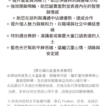
✧ 提升直覺與洞察力，助您快速辨別與選擇方向
✧ 強效開啟喉輪，助您誠實面對並表達內在的智慧
與情感
✧ 助您在談判與溝通中佔據優勢，達成合作
✧ 提升個人魅力與親和力，在職場與社交中廣結善
緣
✧ 特別適合教師、演講者或需要大量口語表達的人
士
✧ 藍色光芒幫助平靜思緒，遠離沉重心情、煩躁與
安定感
【果石礦石能量免責聲明】
本網站所提及之水晶能量、脈輪等內容，屬於靈性美學與心
靈感受範疇，旨在提供配戴者正向的心緒引導。
水晶礦石不具備任何醫療效能，亦無法取代專業醫師診斷與
治療。若有任何生理或心理不適，請務必諮詢醫療機構。
© 所有內容和文字版權均屬「果石 Fruition」所有。未經許