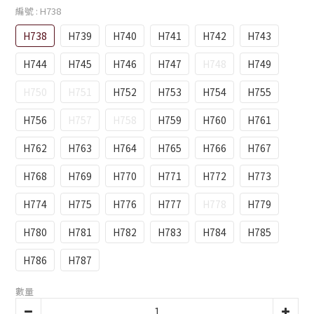
編號
: H738
H738
H739
H740
H741
H742
H743
H744
H745
H746
H747
H748
H749
H750
H751
H752
H753
H754
H755
H756
H757
H758
H759
H760
H761
H762
H763
H764
H765
H766
H767
H768
H769
H770
H771
H772
H773
H774
H775
H776
H777
H778
H779
H780
H781
H782
H783
H784
H785
H786
H787
數量