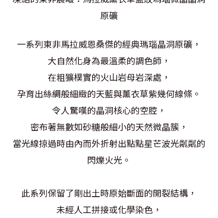
原礦
一系列東非馬拉威恩桑傑的經典瑪瑙晶洞原礦，
大自然化身為最溫柔的調色師，
在粗獷樸實的火山岩母岩深處，
孕育出絲綢般細緻的天藍與薰衣草紫幾何線條。
令人驚嘆的晶洞核心的空腔，
密布著無數如砂糖般細小的天然微晶簇，
當光線掠過時由內而外折射出點點星芒波光粼粼的
閃爍火光。
此系列保留了剛出土時原始斷面的開裂結構，
未經人工拼接或化學染色，