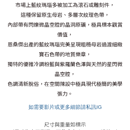
市場上藍紋瑪瑙多被加工為滾石或雕刻件，
這種保留原生母岩、多層次紋理色帶，
內部帶有閃爍微晶空腔的晶洞原礦，極具標本觀賞
價值，
恩桑傑出產的藍紋瑪瑙
完美呈現粗糙母岩過渡細緻
寶石色帶的地質樂章，
獨特的優雅冷調粉藍與紫羅蘭色澤
與天然的星閃微
晶空腔，
色調清新脫俗，在空間陳設中極具現代極簡的美學
張力。
如需要影片或更多細節請私訊IG
尺寸與
重量如標示