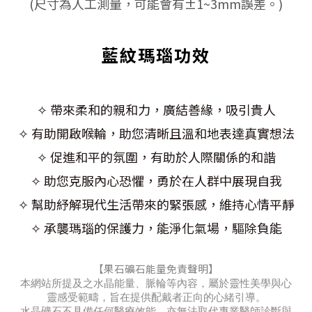
(尺寸為人工測量，可能會有±1~3mm誤差。)
藍紋瑪瑙功效
✧ 帶來柔和的親和力，廣結善緣，吸引貴人
✧ 有助開啟喉輪，助您清晰且溫和地表達真實想法
✧ 促進和平的氛圍，有助於人際關係的和諧
✧ 助您克服內心恐懼，勇於在人群中展現自我
✧ 幫助紓解現代生活帶來的緊張感，維持心情平靜
✧ 承襲瑪瑙的保護力，能淨化氣場，驅除負能
【果石礦石能量免責聲明】
本網站所提及之水晶能量、脈輪等內容，屬於靈性美學與心
靈感受範疇，旨在提供配戴者正向的心緒引導。
水晶礦石不具備任何醫療效能，亦無法取代專業醫師診斷與