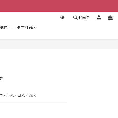
找商品
果石
果石社群
立即購買
叢
薰香、月光、日光、流水