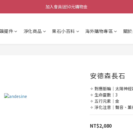
加入會員送50元購物金
加入會員送50元購物金
每週三/四/五 20:30 IG直播
加入會員送50元購物金
礦擺件
淨化商品
果石小百科
海外購物專區
關於
安德森長石
✧ 對應脈輪｜太陽神經
✧ 生命靈數｜3
✧ 五行元素｜金
✧ 淨化注意｜聲音、
NT$2,080