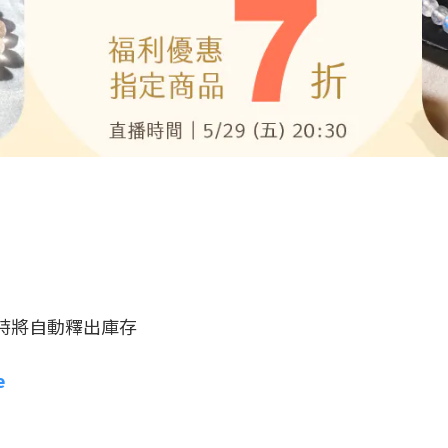
，逾時將自動釋出庫存
e