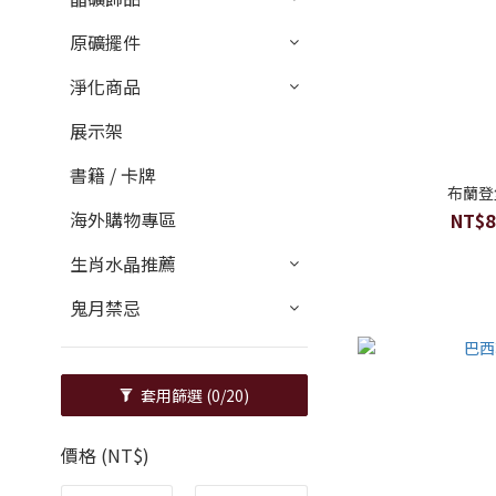
原礦擺件
淨化商品
展示架
書籍 / 卡牌
布蘭登
海外購物專區
NT$8
生肖水晶推薦
鬼月禁忌
套用篩選
(0/20)
價格 (NT$)