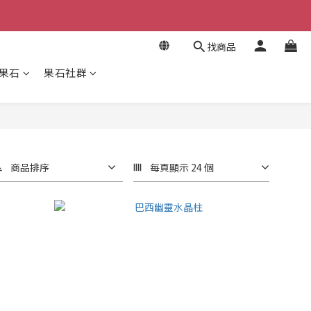
找商品
果石
果石社群
商品排序
每頁顯示 24 個