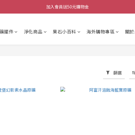
加入會員送50元購物金
加入會員送50元購物金
每週三/四/五 20:30 IG直播
礦擺件
淨化商品
果石小百科
海外購物專區
關於
加入會員送50元購物金
篩選