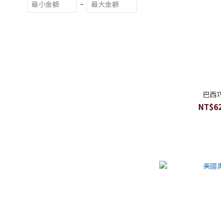
~
巴西
NT$62